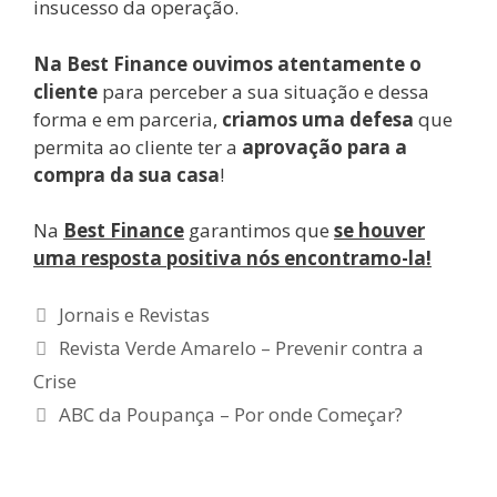
insucesso da operação.
Na Best Finance ouvimos atentamente o
cliente
para perceber a sua situação e dessa
forma e em parceria,
criamos uma defesa
que
permita ao cliente ter a
aprovação para a
compra da sua casa
!
Na
Best Finance
garantimos que
se houver
uma resposta positiva nós encontramo-la!
Categorias
Jornais e Revistas
Navegação
Revista Verde Amarelo – Prevenir contra a
de
Crise
artigos
ABC da Poupança – Por onde Começar?