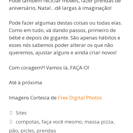
Pode também reciclar móveis, fazer prendas de
aniversário, Natal…dê largas à imaginação!
Pode fazer algumas destas coisas ou todas elas.
Como em tudo, vá dando passos, primeiro de
bébé e depois de gigante. São apenas hábitos e
esses nós sabemos poder alterar os que não
queremos, ajustar alguns e ainda criar novos!
Com coragem?! Vamos lá, FAÇA-O!
Até à próxima
Imagens Cortesia de
Free Digital Photos
Categorias
Sites
Etiquetas
compotas
,
faça você mesmo
,
massa pizza
,
pão
,
picles
,
prendas