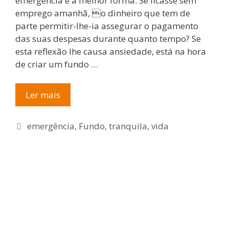
emergência é a melhor forma. Se ficasse sem
emprego amanhã, o dinheiro que tem de
parte permitir-lhe-ia assegurar o pagamento
das suas despesas durante quanto tempo? Se
esta reflexão lhe causa ansiedade, está na hora
de criar um fundo …
Fundo
Ler mais
de
emergência
Etiquetas
emergência
,
Fundo
,
tranquila
,
vida
para
uma
vida
tranquila