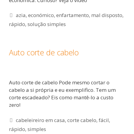
económica. Curioso? Veja o vídeo
Etiquetas
azia
,
económico
,
enfartamento
,
mal disposto
,
rápido
,
solução simples
Auto corte de cabelo
Auto corte de cabelo Pode mesmo cortar o
cabelo a si própria e eu exemplifico. Tem um
corte escadeado? Eis como mantê-lo a custo
zero!
Etiquetas
cabeleireiro em casa
,
corte cabelo
,
fácil
,
rápido
,
simples