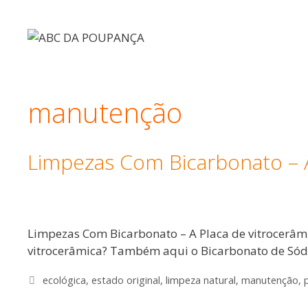
Saltar
para
o
conteúdo
manutenção
Limpezas Com Bicarbonato – A
Limpezas Com Bicarbonato – A Placa de vitrocerâm
vitrocerâmica? Também aqui o Bicarbonato de Sód
Etiquetas
ecológica
,
estado original
,
limpeza natural
,
manutenção
,