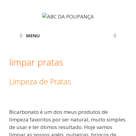
Saltar
para
o
conteúdo
MENU
limpar pratas
Limpeza de Pratas
Bicarbonato é um dos meus produtos de
limpeza favoritos por ser natural, muito simples
de usar e ter ótimos resultado. Hoje vamos
limpar as nossos anéis, pulseiras, brincos de