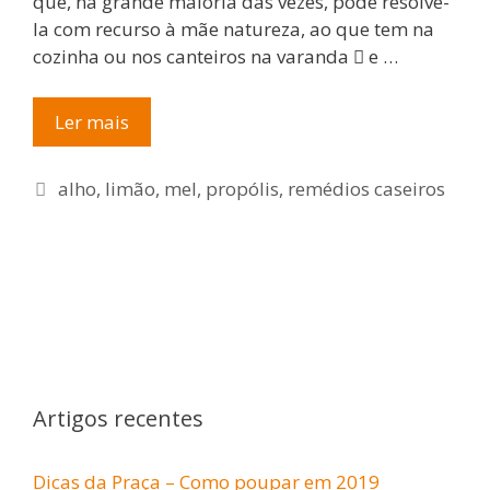
que, na grande maioria das vezes, pode resolvê-
la com recurso à mãe natureza, ao que tem na
cozinha ou nos canteiros na varanda  e …
ABC
Ler mais
da
Poupança
Etiquetas
alho
,
limão
,
mel
,
propólis
,
remédios caseiros
–
Saúde
e
Poupança-
Os
remédios
caseiros
Artigos recentes
Dicas da Praça – Como poupar em 2019