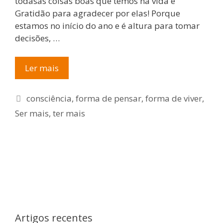
todasas coisas boas que temos na vida e
Gratidão para agradecer por elas! Porque
estamos no início do ano e é altura para tomar
decisões, …
ABC
Ler mais
da
Poupança
Etiquetas
consciência
,
forma de pensar
,
forma de viver
,
–
Ser mais
,
ter mais
Quer
ter
Mais?
Seja
Mais!
Artigos recentes