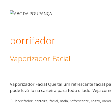
Saltar
para
o
conteúdo
borrifador
Vaporizador Facial
Vaporizador Facial Que tal um refrescante facial p
pode levá-lo na carteira para todo o lado. Veja com
Etiquetas
borrifador
,
carteira
,
facial
,
mala
,
refrescante
,
rosto
,
vapo