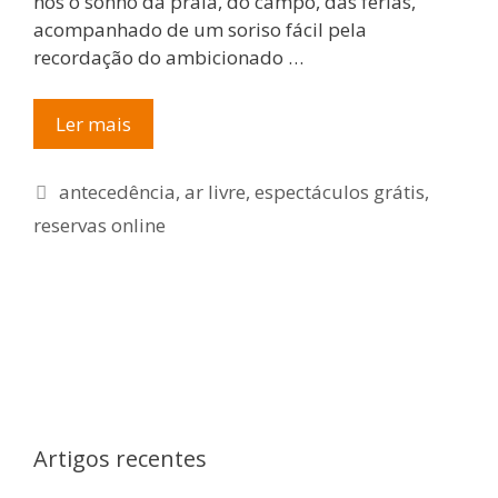
nos o sonho da praia, do campo, das férias,
acompanhado de um soriso fácil pela
recordação do ambicionado …
ABC
Ler mais
da
Poupança
Etiquetas
antecedência
,
ar livre
,
espectáculos grátis
,
–
reservas online
Como
POUPAR
nas
férias
Artigos recentes