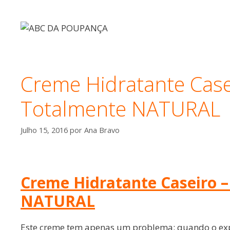
Saltar
para
o
conteúdo
Creme Hidratante Case
Totalmente NATURAL
Julho 15, 2016
por
Ana Bravo
Creme Hidratante Caseiro –
NATURAL
Este creme tem apenas um problema: quando o exp