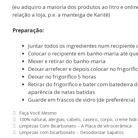
(eu adquiro a maioria dos produtos ao litro e onli
relação a loja, p.e. a manteiga de Karité)
Preparação:
Juntar todos os ingredientes num recipiente 
Colocar o recipiente em banho-maria até que
Mexer e retirar do banho-maria
Deixar arrefecer e depois colocar no frigorífi
Deixar no frigorífico 5 horas
Retirar do frigorífico e bater com batedeir
aparência de natas batidas
Guarde em frascos de vidro (de preferência)
Categorias
Faça Você Mesmo
Etiquetas
100% natural
,
alergias
,
cabelo
,
caseiro
,
corpo
,
creme hidr
Navegação
Limpezas Com Bicarbonato – A Placa de vitrocerâmica
de
Limpezas com bicarbonato – Desodorizar Sapatos