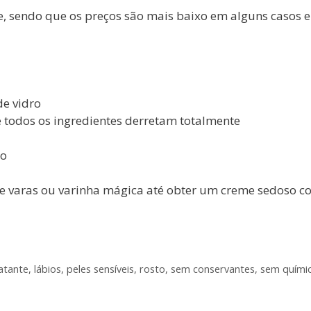
ne, sendo que os preços são mais baixo em alguns casos 
de vidro
 todos os ingredientes derretam totalmente
co
a de varas ou varinha mágica até obter um creme sedoso 
atante
,
lábios
,
peles sensíveis
,
rosto
,
sem conservantes
,
sem quími